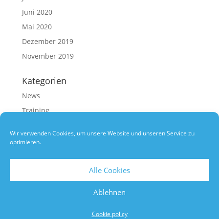
Juni 2020
Mai 2020
Dezember 2019
November 2019
Kategorien
News
Training
Uncategorized
Wir verwenden Cookies, um unsere Website und unseren Service zu
optimieren.
Alle Cookies
Impressum & Datenschutz
Cookie policy (EU)
Ablehnen
Copyright: Berimbau Xango Capoeira 2019
Cookie policy